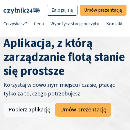
Zaloguj się
Umów prezentację
Co zyskasz?
Cena
Wypożycz stację odczytu
Kontakt
Aplikacja, z którą
zarządzanie flotą stanie
się prostsze
Korzystaj w dowolnym miejscu i czasie, płacąc
tylko za to, czego potrzebujesz!
Pobierz aplikację
Umów prezentację