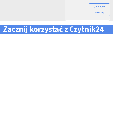
Zobacz
więcej
Zacznij korzystać z Czytnik24
... i zapomnij o problemach z zarządzaniem flotą!
Konieczność pilnowania
Problemy z odczytem
terminów dla całej floty
tachografów i kart
pojazdów i kierowców
kierowców
Kary i mandaty za
Trudności z zarządzaniem
przekroczone terminy
danymi i przesyłaniem ich na
czas do firm zewnętrznych