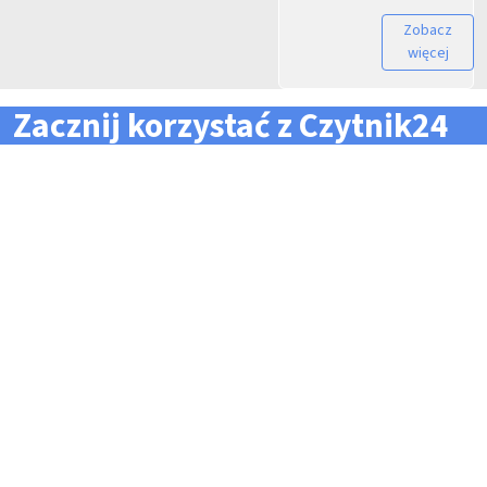
Zobacz
więcej
Zacznij korzystać z Czytnik24
... i zapomnij o problemach z zarządzaniem flotą!
Konieczność pilnowania
Problemy z odczytem
terminów dla całej floty
tachografów i kart
pojazdów i kierowców
kierowców
Kary i mandaty za
Trudności z zarządzaniem
przekroczone terminy
danymi i przesyłaniem ich na
czas do firm zewnętrznych