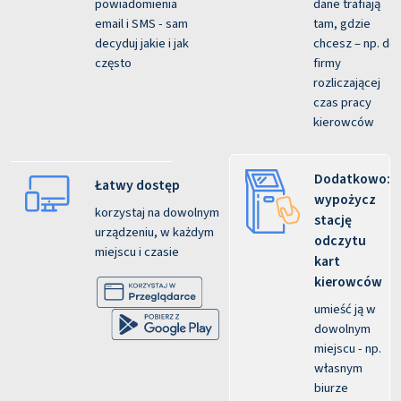
powiadomienia
dane trafiają
email i SMS - sam
tam, gdzie
decyduj jakie i jak
chcesz – np. do
często
firmy
rozliczającej
czas pracy
kierowców
Dodatkowo:
Łatwy dostęp
wypożycz
korzystaj na dowolnym
stację
urządzeniu, w każdym
odczytu
miejscu i czasie
kart
kierowców
umieść ją w
dowolnym
miejscu - np.
własnym
biurze