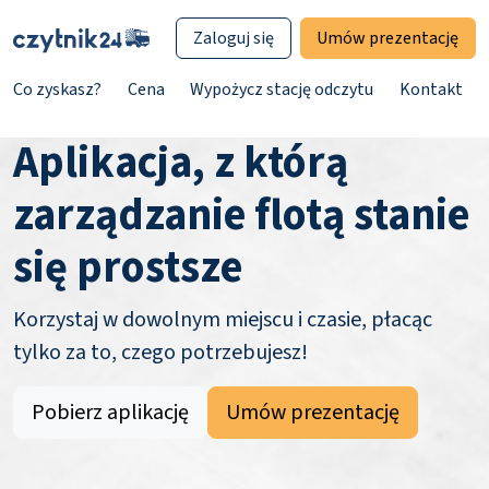
Zaloguj się
Umów prezentację
Co zyskasz?
Cena
Wypożycz stację odczytu
Kontakt
Aplikacja, z którą
zarządzanie flotą stanie
się prostsze
Korzystaj w dowolnym miejscu i czasie, płacąc
tylko za to, czego potrzebujesz!
Pobierz aplikację
Umów prezentację