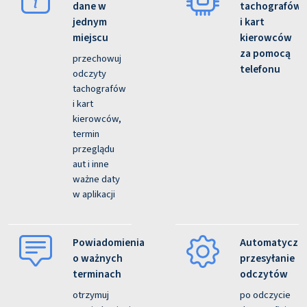
dane w
tachografów
jednym
i kart
miejscu
kierowców
za pomocą
przechowuj
telefonu
odczyty
tachografów
i kart
kierowców,
termin
przeglądu
aut i inne
ważne daty
w aplikacji
Powiadomienia
Automatyczn
o ważnych
przesyłanie
terminach
odczytów
otrzymuj
po odczycie