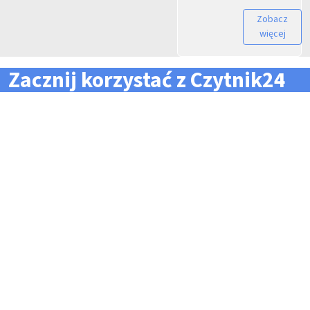
Zobacz
więcej
Zacznij korzystać z Czytnik24
... i zapomnij o problemach z zarządzaniem flotą!
Konieczność pilnowania
Problemy z odczytem
terminów dla całej floty
tachografów i kart
pojazdów i kierowców
kierowców
Kary i mandaty za
Trudności z zarządzaniem
przekroczone terminy
danymi i przesyłaniem ich na
czas do firm zewnętrznych