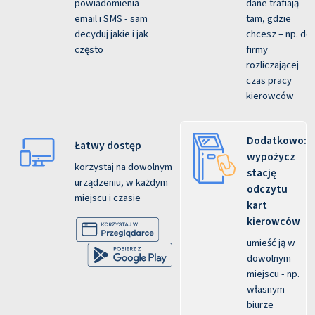
powiadomienia
dane trafiają
email i SMS - sam
tam, gdzie
decyduj jakie i jak
chcesz – np. do
często
firmy
rozliczającej
czas pracy
kierowców
Dodatkowo:
Łatwy dostęp
wypożycz
korzystaj na dowolnym
stację
urządzeniu, w każdym
odczytu
miejscu i czasie
kart
kierowców
umieść ją w
dowolnym
miejscu - np.
własnym
biurze