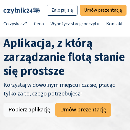
Zaloguj się
Umów prezentację
Co zyskasz?
Cena
Wypożycz stację odczytu
Kontakt
Aplikacja, z którą
zarządzanie flotą stanie
się prostsze
Korzystaj w dowolnym miejscu i czasie, płacąc
tylko za to, czego potrzebujesz!
Pobierz aplikację
Umów prezentację