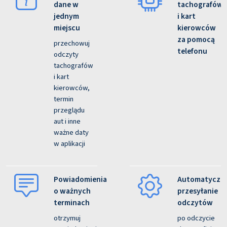
dane w
tachografów
jednym
i kart
miejscu
kierowców
za pomocą
przechowuj
telefonu
odczyty
tachografów
i kart
kierowców,
termin
przeglądu
aut i inne
ważne daty
w aplikacji
Powiadomienia
Automatyczn
o ważnych
przesyłanie
terminach
odczytów
otrzymuj
po odczycie