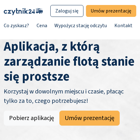
Zaloguj się
Umów prezentację
Co zyskasz?
Cena
Wypożycz stację odczytu
Kontakt
Aplikacja, z którą
zarządzanie flotą stanie
się prostsze
Korzystaj w dowolnym miejscu i czasie, płacąc
tylko za to, czego potrzebujesz!
Pobierz aplikację
Umów prezentację