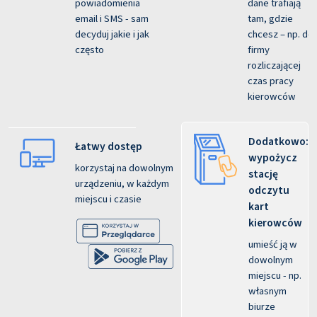
powiadomienia
dane trafiają
email i SMS - sam
tam, gdzie
decyduj jakie i jak
chcesz – np. do
często
firmy
rozliczającej
czas pracy
kierowców
Dodatkowo:
Łatwy dostęp
wypożycz
korzystaj na dowolnym
stację
urządzeniu, w każdym
odczytu
miejscu i czasie
kart
kierowców
umieść ją w
dowolnym
miejscu - np.
własnym
biurze