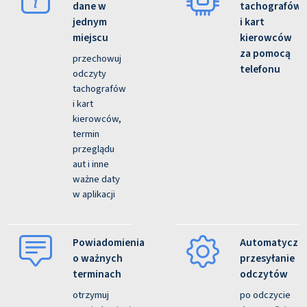
dane w
tachografów
jednym
i kart
miejscu
kierowców
za pomocą
przechowuj
telefonu
odczyty
tachografów
i kart
kierowców,
termin
przeglądu
aut i inne
ważne daty
w aplikacji
Powiadomienia
Automatyczn
o ważnych
przesyłanie
terminach
odczytów
otrzymuj
po odczycie